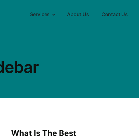
Services
About Us
Contact Us
debar
What Is The Best