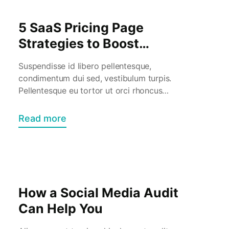
5 SaaS Pricing Page
Strategies to Boost
Conversion Rates
Suspendisse id libero pellentesque,
condimentum dui sed, vestibulum turpis.
Pellentesque eu tortor ut orci rhoncus
vestibulum. Vestibulum placerat porta sem
eu viverra. Nulla interdum nibh sit amet
Read more
convallis laoreet. Integer sit amet dolor ac
lectus semper mollis. Proin et porttitor
velit. Mauris commodo nunc neque. Sed
hendrerit consectetur lectus ac feugiat.
Nullam et cursus quam. […]
How a Social Media Audit
Can Help You