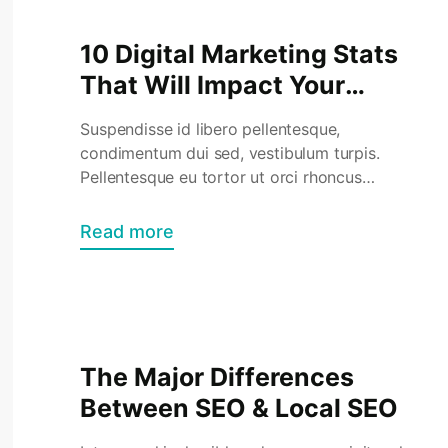
condimentum sit […]
10 Digital Marketing Stats
That Will Impact Your
Business
Suspendisse id libero pellentesque,
condimentum dui sed, vestibulum turpis.
Pellentesque eu tortor ut orci rhoncus
vestibulum. Vestibulum placerat porta sem
eu viverra. Nulla interdum nibh sit amet
Read more
convallis laoreet. Integer sit amet dolor ac
lectus semper mollis. Proin et porttitor
velit. Mauris commodo nunc neque. Sed
hendrerit consectetur lectus ac feugiat.
Nullam et cursus quam. […]
The Major Differences
Between SEO & Local SEO