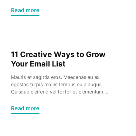
Praesent et sagittis ligula. Duis vel tincidunt
libero. Cras maximus eros non quam
Read more
convallis consectetur. Proin sed dignissim
dolor. Aliquam interdum, tortor a viverra
convallis, mi nisl congue lacus, dictum
aliquam nisl neque vitae magna. […]
11 Creative Ways to Grow
Your Email List
Mauris et sagittis eros. Maecenas eu ex
egestas turpis mollis tempus eu a augue.
Quisque eleifend vel tortor et elementum.
Praesent et sagittis ligula. Duis vel tincidunt
libero. Cras maximus eros non quam
Read more
convallis consectetur. Proin sed dignissim
dolor. Aliquam interdum, tortor a viverra
convallis, mi nisl congue lacus, dictum
aliquam nisl neque vitae magna. […]