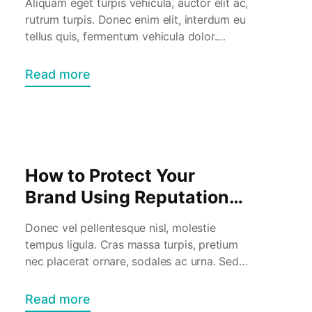
Aliquam eget turpis vehicula, auctor elit ac,
rutrum turpis. Donec enim elit, interdum eu
tellus quis, fermentum vehicula dolor.
Praesent in quam erat. Nam rutrum justo
vitae eros efficitur accumsan. Phasellus
Read more
scelerisque, massa ut venenatis tristique,
purus arcu volutpat orci, blandit varius nisl
orci ut arcu. Sed pharetra non leo a cursus.
Donec nunc nisl, […]
How to Protect Your
Brand Using Reputation
Management
Donec vel pellentesque nisl, molestie
tempus ligula. Cras massa turpis, pretium
nec placerat ornare, sodales ac urna. Sed
commodo semper fermentum. Phasellus
bibendum lorem nisi, et efficitur sapien
Read more
dapibus sed. Suspendisse iaculis erat ut