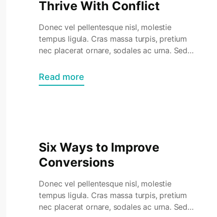
Thrive With Conflict
Donec vel pellentesque nisl, molestie
tempus ligula. Cras massa turpis, pretium
nec placerat ornare, sodales ac urna. Sed
commodo semper fermentum. Phasellus
bibendum lorem nisi, et efficitur sapien
Read more
dapibus sed. Suspendisse iaculis erat ut
enim tincidunt, vitae bibendum lorem
mattis. Quisque sed nunc quis nisi aliquam
dictum at ac velit. Suspendisse orci nunc,
condimentum sit […]
Six Ways to Improve
Conversions
Donec vel pellentesque nisl, molestie
tempus ligula. Cras massa turpis, pretium
nec placerat ornare, sodales ac urna. Sed