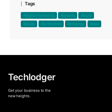
Tags
digital marketing
events
facts
news
promotion
strategy
tips
Techlodger
Get your business to the
new heights.