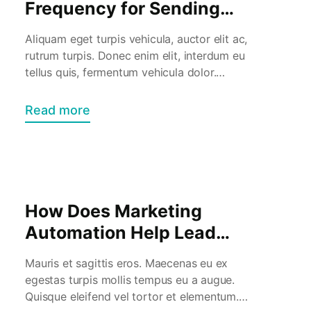
Frequency for Sending
Marketing Emails?
Aliquam eget turpis vehicula, auctor elit ac,
rutrum turpis. Donec enim elit, interdum eu
tellus quis, fermentum vehicula dolor.
Praesent in quam erat. Nam rutrum justo
vitae eros efficitur accumsan. Phasellus
Read more
scelerisque, massa ut venenatis tristique,
purus arcu volutpat orci, blandit varius nisl
orci ut arcu. Sed pharetra non leo a cursus.
Donec nunc nisl, […]
How Does Marketing
Automation Help Lead
Generation?
Mauris et sagittis eros. Maecenas eu ex
egestas turpis mollis tempus eu a augue.
Quisque eleifend vel tortor et elementum.