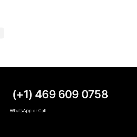
enim tincidunt, vitae bibendum lorem
mattis. Quisque sed nunc quis nisi aliquam
dictum at ac velit. Suspendisse orci nunc,
condimentum sit […]
(+1) 469 609 0758
WhatsApp or Call