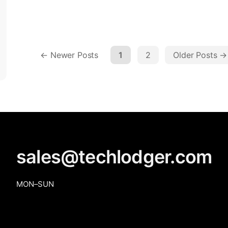
enim tincidunt, vitae bibendum lorem
mattis. Quisque sed nunc quis nisi aliquam
dictum at ac velit. Suspendisse orci nunc,
condimentum sit […]
←
Newer
Posts
1
2
Older
Posts
→
sales@techlodger.com
MON–SUN