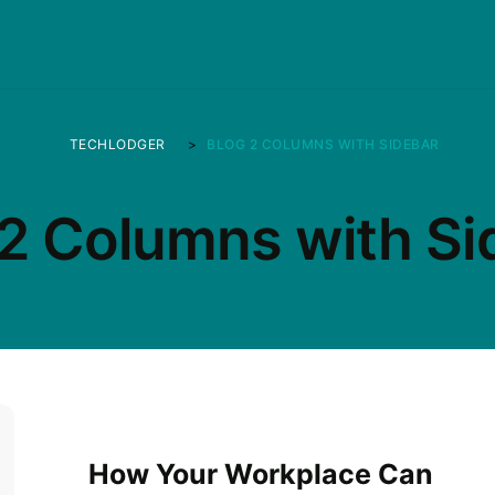
TECHLODGER
>
BLOG 2 COLUMNS WITH SIDEBAR
 2 Columns with Si
How Your Workplace Can